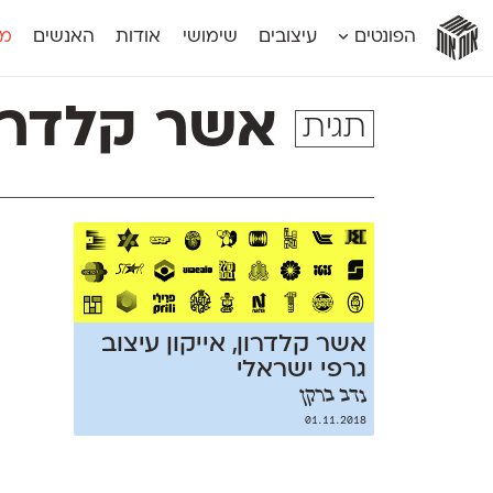
אות
אות
אות
אות
אות
הפונטים
עיצובים
שימושי
אודות
האנשים
מג
אות
אוונטה
אמביוולנטי קומפרסט
מוגרבי דיספל
אטלס
אמביוולנטי רחב
מוגרבי טקס
אשר קלדרו
תגית
אינדקס
אנומליה
מכמורת
אינדקס מונו
אסימון דו־לשוני
מכמורת מעו
אלמוני
אפק
מקומי
אלמוני צר
בר־לב
נוילנד
אמביוולנטי נורמל
גלוריה
סטנגה
אמביוולנטי צר
לוי
סינופסיס
אשר קלדרון, אייקון עיצוב
גרפי ישראלי
נדב ברקן
01.11.2018