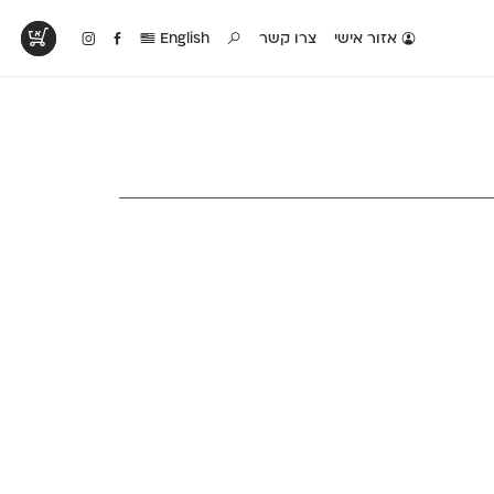
אזור אישי
צרו קשר
English
טים בפעולה
קטלוג להדפסה
טבלת השוואה
לראות עיצובים
לאלו שאוהבים לבחון
טבלה עם כל המאפיינים
פים שנעשו עם
פונטים על־גבי דף A4
של הפונטים שלנו זה
ונטים שלנו
לבן מולבן
לצד זה