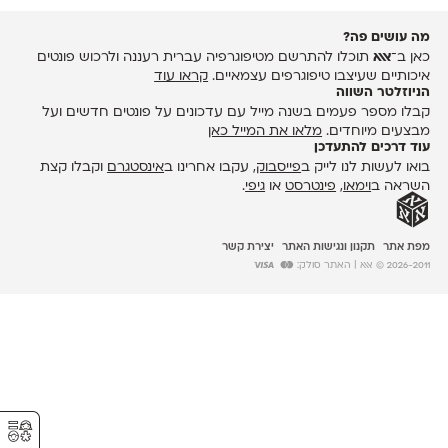
מה עושים פה?
כאן ב־
אאא
תוכלו להתרשם מטיפוגרפיה עברית רעננה ולרכוש פונטים
איכותיים שעיצבו טיפוגרפים עצמאיים.
קראו עוד
הניוזלטר השווה
קבלו מספר פעמים בשנה מייל עם עדכונים על פונטים חדשים ועל
מבצעים מיוחדים.
מלאו את המייל כאן
עוד דרכים להתעדכן
בואו לעשות לנו לייק ב
פייסבוק
, עקבו אחרינו ב
אינסטגרם
וקבלו קצת
השראה ב
וימאו
,
פינטרסט
או
גיפי
.
מפת אתר
תקנון ונגישות האתר
יצירת קשר
2026-2011 © אאא
| האתר סולק:
⚥︎