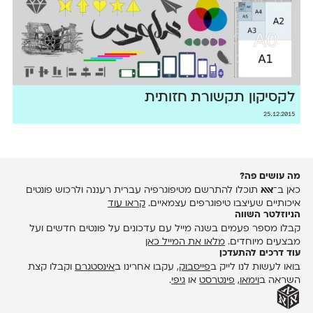
לקסיקון תקשורת חזותית
25.12.2015
מה עושים פה?
כאן ב־
אאא
תוכלו להתרשם מטיפוגרפיה עברית רעננה ולרכוש פונטים
איכותיים שעיצבו טיפוגרפים עצמאיים.
קראו עוד
הניוזלטר השווה
קבלו מספר פעמים בשנה מייל עם עדכונים על פונטים חדשים ועל
מבצעים מיוחדים.
מלאו את המייל כאן
עוד דרכים להתעדכן
בואו לעשות לנו לייק ב
פייסבוק
, עקבו אחרינו ב
אינסטגרם
וקבלו קצת
השראה ב
וימאו
,
פינטרסט
או
גיפי
.