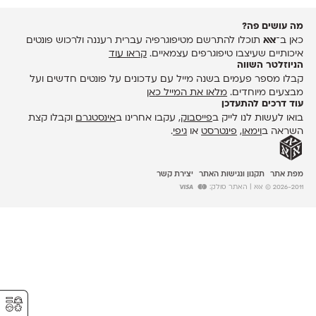
מה עושים פה?
כאן ב־
אאא
תוכלו להתרשם מטיפוגרפיה עברית רעננה ולרכוש פונטים
איכותיים שעיצבו טיפוגרפים עצמאיים.
קראו עוד
הניוזלטר השווה
קבלו מספר פעמים בשנה מייל עם עדכונים על פונטים חדשים ועל
מבצעים מיוחדים.
מלאו את המייל כאן
עוד דרכים להתעדכן
בואו לעשות לנו לייק ב
פייסבוק
, עקבו אחרינו ב
אינסטגרם
וקבלו קצת
השראה ב
וימאו
,
פינטרסט
או
גיפי
.
מפת אתר
תקנון ונגישות האתר
יצירת קשר
2026-2011 © אאא
| האתר סולק:
⚥︎