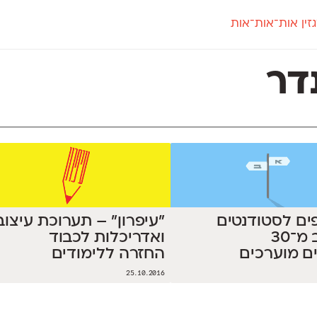
זין אות־אות־אות
חדש
חדש
יי
פלוני
קארמה
חדש
ט
פלוני יד
קדם סנס
דר
פלוני מעוגל
קדם סריף
פונ
גל
פלוני צר
קרוואן
בואו 
מטרי
פעמון
שלוק
הפ
פריימריז
תעמולה
פרנק־רי
פרנק־רי צר
יפים לסטודנטים
"עיפרון" – תערוכת עיצוב
לעיצוב מ־30
ואדריכלות לכבוד
ם מוערכים
החזרה ללימודים
25.10.2016