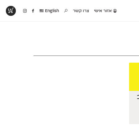
אזור אישי
צרו קשר
English
טים בפעולה
קטלוג להדפסה
טבלת השוואה
לראות עיצובים
לאלו שאוהבים לבחון
טבלה עם כל המאפיינים
פים שנעשו עם
פונטים על־גבי דף A4
של הפונטים שלנו זה
ונטים שלנו
לבן מולבן
לצד זה