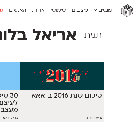
אות
אות
אות
אות
אות
הפונטים
עיצובים
שימושי
אודות
האנשים
מג
אות
אוונטה
אמביוולנטי קומפרסט
מוגרבי דיספל
אטלס
אמביוולנטי רחב
מוגרבי טקס
אריאל בלונ
תגית
אינדקס
אנומליה
מכמורת
אינדקס מונו
אסימון דו־לשוני
מכמורת מעו
אלמוני
אפק
מקומי
אלמוני צר
בר־לב
נוילנד
אמביוולנטי נורמל
גלוריה
סטנגה
אמביוולנטי צר
לוי
סינופסיס
סיכום שנת 2016 ב־אאא
30 ט
מעצבי
15.11.2016
31.12.2016