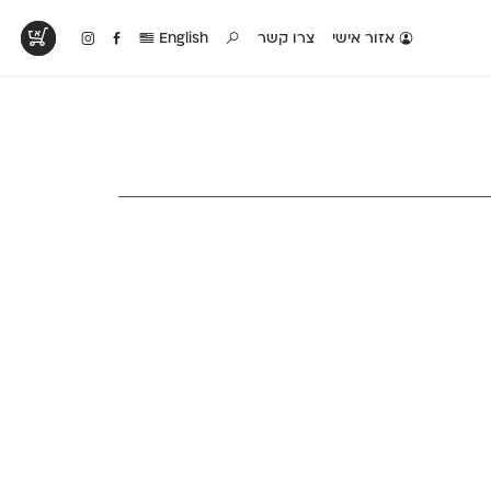
אזור אישי
צרו קשר
English
טים בפעולה
קטלוג להדפסה
טבלת השוואה
לראות עיצובים
לאלו שאוהבים לבחון
טבלה עם כל המאפיינים
פים שנעשו עם
פונטים על־גבי דף A4
של הפונטים שלנו זה
ונטים שלנו
לבן מולבן
לצד זה