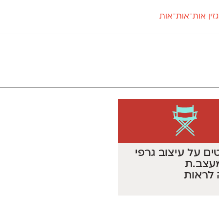
זין אות־אות־אות
חדש
חדש
יי
פלוני
קארמה
חדש
ט
פלוני יד
קדם סנס
פלוני מעוגל
קדם סריף
פונ
גל
פלוני צר
קרוואן
בואו 
מטרי
פעמון
שלוק
הפ
פריימריז
תעמולה
פרנק־רי
פרנק־רי צר
רטים על עיצוב גרפי
עצב.ת
 לראות