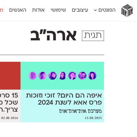
אות
אות
אות
אות
אות
הפונטים
עיצובים
שימושי
אודות
האנשים
מג
אות
אוונטה
אמביוולנטי קומפרסט
מוגרבי דיספל
אטלס
אמביוולנטי רחב
מוגרבי טקס
ארה״ב
תגית
אינדקס
אנומליה
מכמורת
אינדקס מונו
אסימון דו־לשוני
מכמורת מעו
אלמוני
אפק
מקומי
אלמוני צר
בר־לב
נוילנד
אמביוולנטי נורמל
גלוריה
סטנגה
אמביוולנטי צר
לוי
סינופסיס
איפה הם היום? זוכי וזוכות
15 ס
פרס אאא לשנת 2024
שכל מ
צריך.ה
מערכת אות־אות־אות
02.08.2016
13.08.2025