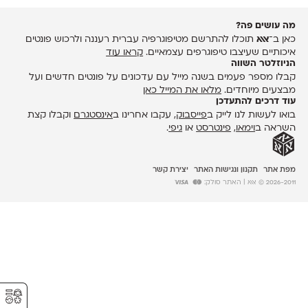
מה עושים פה?
כאן ב־
אאא
תוכלו להתרשם מטיפוגרפיה עברית רעננה ולרכוש פונטים
איכותיים שעיצבו טיפוגרפים עצמאיים.
קראו עוד
הניוזלטר השווה
קבלו מספר פעמים בשנה מייל עם עדכונים על פונטים חדשים ועל
מבצעים מיוחדים.
מלאו את המייל כאן
עוד דרכים להתעדכן
בואו לעשות לנו לייק ב
פייסבוק
, עקבו אחרינו ב
אינסטגרם
וקבלו קצת
השראה ב
וימאו
,
פינטרסט
או
גיפי
.
מפת אתר
תקנון ונגישות האתר
יצירת קשר
2026-2011 © אאא
| האתר סולק:
⚥︎