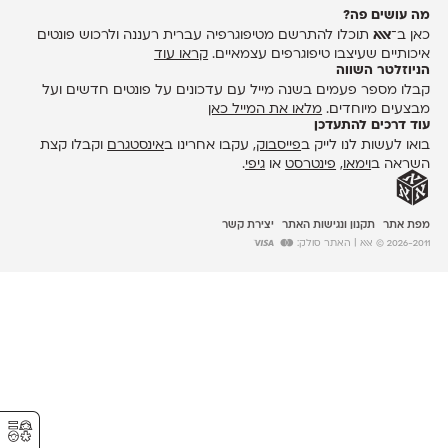
מה עושים פה?
כאן ב־
אאא
תוכלו להתרשם מטיפוגרפיה עברית רעננה ולרכוש פונטים
איכותיים שעיצבו טיפוגרפים עצמאיים.
קראו עוד
הניוזלטר השווה
קבלו מספר פעמים בשנה מייל עם עדכונים על פונטים חדשים ועל
מבצעים מיוחדים.
מלאו את המייל כאן
עוד דרכים להתעדכן
בואו לעשות לנו לייק ב
פייסבוק
, עקבו אחרינו ב
אינסטגרם
וקבלו קצת
השראה ב
וימאו
,
פינטרסט
או
גיפי
.
מפת אתר
תקנון ונגישות האתר
יצירת קשר
2026-2011 © אאא
| האתר סולק:
⚥︎