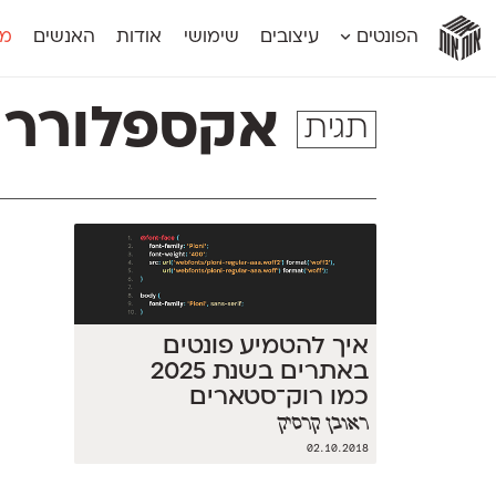
אות
אות
אות
אות
אות
הפונטים
עיצובים
שימושי
אודות
האנשים
מג
אות
אוונטה
אמביוולנטי קומפרסט
מוגרבי דיספל
אטלס
אמביוולנטי רחב
מוגרבי טקס
אקספלורר
תגית
אינדקס
אנומליה
מכמורת
אינדקס מונו
אסימון דו־לשוני
מכמורת מעו
אלמוני
אפק
מקומי
אלמוני צר
בר־לב
נוילנד
אמביוולנטי נורמל
גלוריה
סטנגה
אמביוולנטי צר
לוי
סינופסיס
איך להטמיע פונטים
באתרים בשנת 2025
כמו רוק־סטארים
ראובן קרסיק
02.10.2018