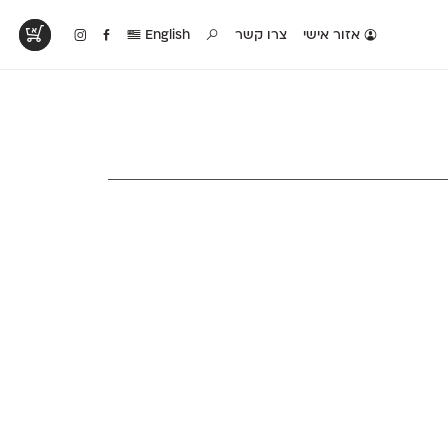
אזור אישי
צרו קשר
English
טים בפעולה
קטלוג להדפסה
טבלת השוואה
לראות עיצובים
לאלו שאוהבים לבחון
טבלה עם כל המאפיינים
פים שנעשו עם
פונטים על־גבי דף A4
של הפונטים שלנו זה
ונטים שלנו
לבן מולבן
לצד זה