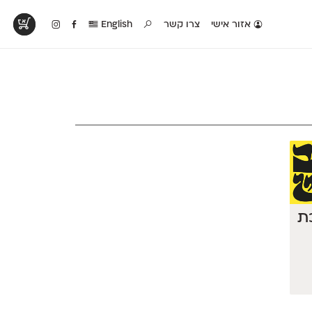
אזור אישי
צרו קשר
English
טים בפעולה
קטלוג להדפסה
טבלת השוואה
לראות עיצובים
לאלו שאוהבים לבחון
טבלה עם כל המאפיינים
פים שנעשו עם
פונטים על־גבי דף A4
של הפונטים שלנו זה
ונטים שלנו
לבן מולבן
לצד זה
כת