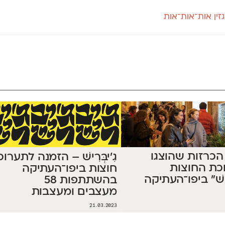
זין אות־אות־אות
חדש
חדש
יי
פלוני
קארמה
חדש
ט
פלוני יד
קדם סנס
פלוני מעוגל
קדם סריף
פונ
גל
פלוני צר
קרוואן
בואו 
מטרי
פעמון
שלוק
הפ
פריימריז
תעמולה
פרנק־רי
פרנק־רי צר
ל 58 הכרזות שהוצגו
גִ'יבְּרִישׁ – הזמנה לתערו
כת החוצות
חוצות ביפו־העתיקה
ּרִישׁ״ ביפו־העתיקה
בהשתתפות 58
מעצבים ומעצבות
21.03.2023