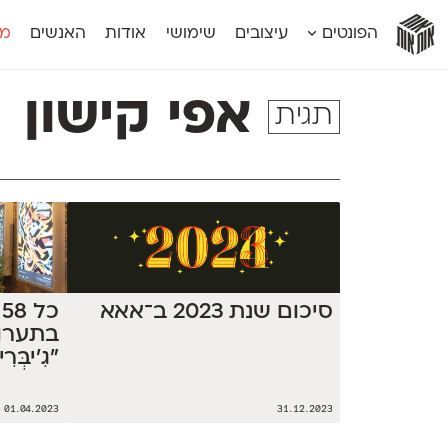
אות
אות
אות
אות
אות
הפונטים
עיצובים
שימושי
אודות
האנשים
מג
אות
אוונטה
אמביוולנטי קומפרסט
מוגרבי דיספל
אטלס
אמביוולנטי רחב
מוגרבי טקס
אפי קישון
תגית
אינדקס
אנומליה
מכמורת
אינדקס מונו
אסימון דו־לשוני
מכמורת מעו
אלמוני
אפק
מקומי
אלמוני צר
בר־לב
נוילנד
אמביוולנטי נורמל
גלוריה
סטנגה
אמביוולנטי צר
לוי
סינופסיס
סיכום שנת 2023 ב־אאא
כ
בתערו
״גִ'יבְ
01.04.2023
31.12.2023