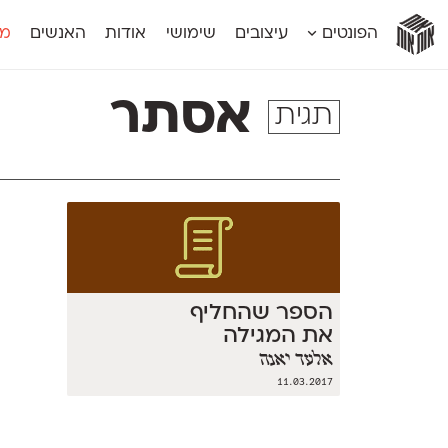
אות
אות
אות
אות
אות
הפונטים
עיצובים
שימושי
אודות
האנשים
מג
אות
אוונטה
אמביוולנטי קומפרסט
מוגרבי דיספל
אטלס
אמביוולנטי רחב
מוגרבי טקס
אסתר
תגית
אינדקס
אנומליה
מכמורת
אינדקס מונו
אסימון דו־לשוני
מכמורת מעו
אלמוני
אפק
מקומי
אלמוני צר
בר־לב
נוילנד
אמביוולנטי נורמל
גלוריה
סטנגה
אמביוולנטי צר
לוי
סינופסיס
הספר שהחליף
את המגילה
אלעד יאנה
11.03.2017