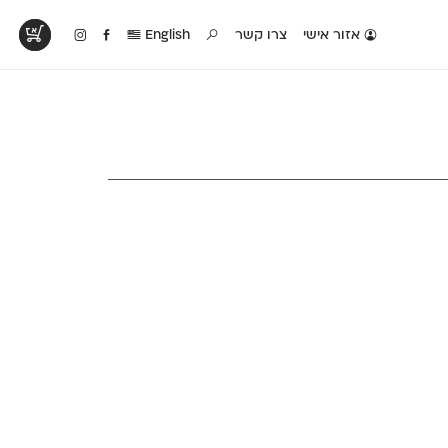
אזור אישי
צרו קשר
English
טים בפעולה
קטלוג להדפסה
טבלת השוואה
לראות עיצובים
לאלו שאוהבים לבחון
טבלה עם כל המאפיינים
פים שנעשו עם
פונטים על־גבי דף A4
של הפונטים שלנו זה
ונטים שלנו
לבן מולבן
לצד זה