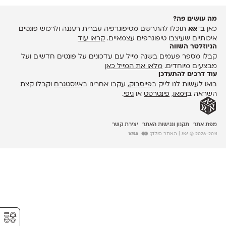
מה עושים פה?
כאן ב־
אאא
תוכלו להתרשם מטיפוגרפיה עברית רעננה ולרכוש פונטים
איכותיים שעיצבו טיפוגרפים עצמאיים.
קראו עוד
הניוזלטר השווה
קבלו מספר פעמים בשנה מייל עם עדכונים על פונטים חדשים ועל
מבצעים מיוחדים.
מלאו את המייל כאן
עוד דרכים להתעדכן
בואו לעשות לנו לייק ב
פייסבוק
, עקבו אחרינו ב
אינסטגרם
וקבלו קצת
השראה ב
וימאו
,
פינטרסט
או
גיפי
.
מפת אתר
תקנון ונגישות האתר
יצירת קשר
2026-2011 © אאא
| האתר סולק:
⚥︎