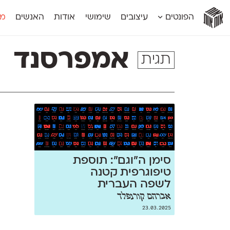
אות
אות
אות
אות
אות
הפונטים
עיצובים
שימושי
אודות
האנשים
מג
אות
אוונטה
אמביוולנטי קומפרסט
מוגרבי דיספל
אטלס
אמביוולנטי רחב
מוגרבי טקס
אמפרסנד
תגית
אינדקס
אנומליה
מכמורת
אינדקס מונו
אסימון דו־לשוני
מכמורת מעו
אלמוני
אפק
מקומי
אלמוני צר
בר־לב
נוילנד
אמביוולנטי נורמל
גלוריה
סטנגה
אמביוולנטי צר
לוי
סינופסיס
סימן ה״וגם״: תוספת
טיפוגרפית קטנה
לשפה העברית
אברהם קורנפלד
23.03.2025