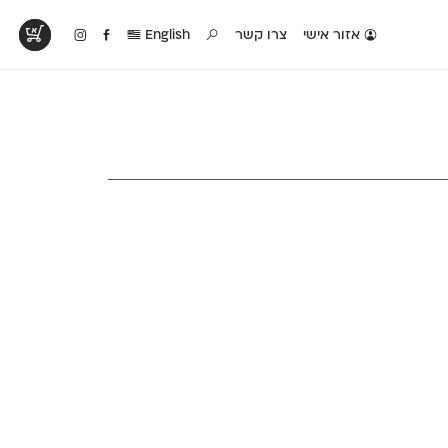
אזור אישי
צרו קשר
English
טים בפעולה
קטלוג להדפסה
טבלת השוואה
לראות עיצובים
לאלו שאוהבים לבחון
טבלה עם כל המאפיינים
פים שנעשו עם
פונטים על־גבי דף A4
של הפונטים שלנו זה
ונטים שלנו
לבן מולבן
לצד זה