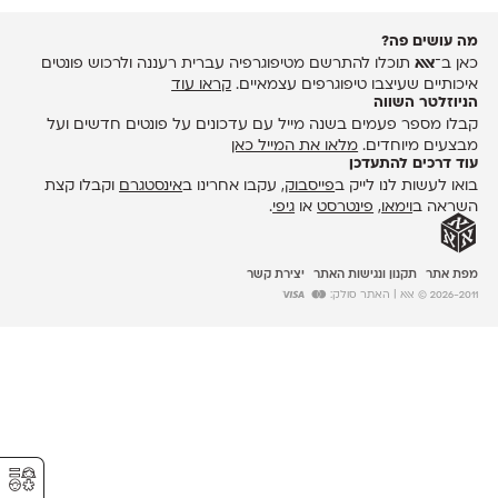
מה עושים פה?
כאן ב־
אאא
תוכלו להתרשם מטיפוגרפיה עברית רעננה ולרכוש פונטים
איכותיים שעיצבו טיפוגרפים עצמאיים.
קראו עוד
הניוזלטר השווה
קבלו מספר פעמים בשנה מייל עם עדכונים על פונטים חדשים ועל
מבצעים מיוחדים.
מלאו את המייל כאן
עוד דרכים להתעדכן
בואו לעשות לנו לייק ב
פייסבוק
, עקבו אחרינו ב
אינסטגרם
וקבלו קצת
השראה ב
וימאו
,
פינטרסט
או
גיפי
.
מפת אתר
תקנון ונגישות האתר
יצירת קשר
2026-2011 © אאא
| האתר סולק:
⚥︎