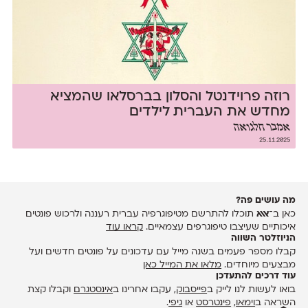
רוזה פרוידנטל והסלון בברסלאו שהמציא
מחדש את העברית לילדים
אמבר חלגואה
25.11.2025
מה עושים פה?
כאן ב־
אאא
תוכלו להתרשם מטיפוגרפיה עברית רעננה ולרכוש פונטים
איכותיים שעיצבו טיפוגרפים עצמאיים.
קראו עוד
הניוזלטר השווה
קבלו מספר פעמים בשנה מייל עם עדכונים על פונטים חדשים ועל
מבצעים מיוחדים.
מלאו את המייל כאן
עוד דרכים להתעדכן
בואו לעשות לנו לייק ב
פייסבוק
, עקבו אחרינו ב
אינסטגרם
וקבלו קצת
השראה ב
וימאו
,
פינטרסט
או
גיפי
.