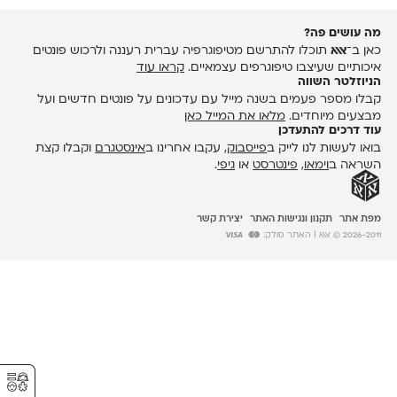
מה עושים פה?
כאן ב־
אאא
תוכלו להתרשם מטיפוגרפיה עברית רעננה ולרכוש פונטים
איכותיים שעיצבו טיפוגרפים עצמאיים.
קראו עוד
הניוזלטר השווה
קבלו מספר פעמים בשנה מייל עם עדכונים על פונטים חדשים ועל
מבצעים מיוחדים.
מלאו את המייל כאן
עוד דרכים להתעדכן
בואו לעשות לנו לייק ב
פייסבוק
, עקבו אחרינו ב
אינסטגרם
וקבלו קצת
השראה ב
וימאו
,
פינטרסט
או
גיפי
.
מפת אתר
תקנון ונגישות האתר
יצירת קשר
2026-2011 © אאא
| האתר סולק:
⚥︎