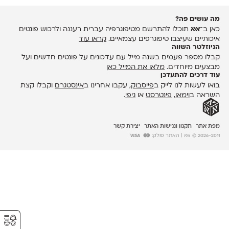
מה עושים פה?
כאן ב־
אאא
תוכלו להתרשם מטיפוגרפיה עברית רעננה ולרכוש פונטים
איכותיים שעיצבו טיפוגרפים עצמאיים.
קראו עוד
הניוזלטר השווה
קבלו מספר פעמים בשנה מייל עם עדכונים על פונטים חדשים ועל
מבצעים מיוחדים.
מלאו את המייל כאן
עוד דרכים להתעדכן
בואו לעשות לנו לייק ב
פייסבוק
, עקבו אחרינו ב
אינסטגרם
וקבלו קצת
השראה ב
וימאו
,
פינטרסט
או
גיפי
.
מפת אתר
תקנון ונגישות האתר
יצירת קשר
2026-2011 © אאא
| האתר סולק:
⚥︎