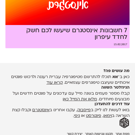
7 חשבונות אינסטגרם שיעשו לכם חשק
לחדד עיפרון
15.02.2017
מה עושים פה?
כאן ב־
אאא
תוכלו להתרשם מטיפוגרפיה עברית רעננה ולרכוש פונטים
איכותיים שעיצבו טיפוגרפים עצמאיים.
קראו עוד
הניוזלטר השווה
קבלו מספר פעמים בשנה מייל עם עדכונים על פונטים חדשים ועל
מבצעים מיוחדים.
מלאו את המייל כאן
עוד דרכים להתעדכן
בואו לעשות לנו לייק ב
פייסבוק
, עקבו אחרינו ב
אינסטגרם
וקבלו קצת
השראה ב
וימאו
,
פינטרסט
או
גיפי
.
מפת אתר
תקנון ונגישות האתר
יצירת קשר