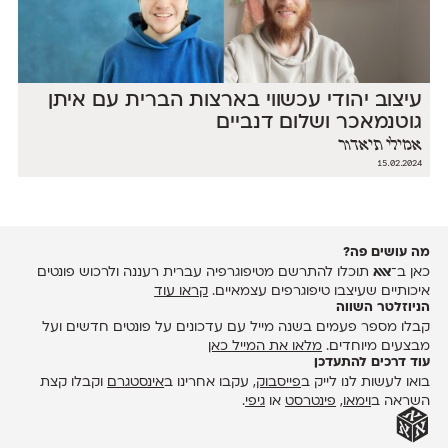
עיצוב יהודי עכשווי בארצות הברית עם איתן
גוטנמאכר ושלום דנביים
אמילי תיאדור
15.02.2024
מה עושים פה?
כאן ב־
אאא
תוכלו להתרשם מטיפוגרפיה עברית רעננה ולרכוש פונטים
איכותיים שעיצבו טיפוגרפים עצמאיים.
קראו עוד
הניוזלטר השווה
קבלו מספר פעמים בשנה מייל עם עדכונים על פונטים חדשים ועל
מבצעים מיוחדים.
מלאו את המייל כאן
עוד דרכים להתעדכן
בואו לעשות לנו לייק ב
פייסבוק
, עקבו אחרינו ב
אינסטגרם
וקבלו קצת
השראה ב
וימאו
,
פינטרסט
או
גיפי
.