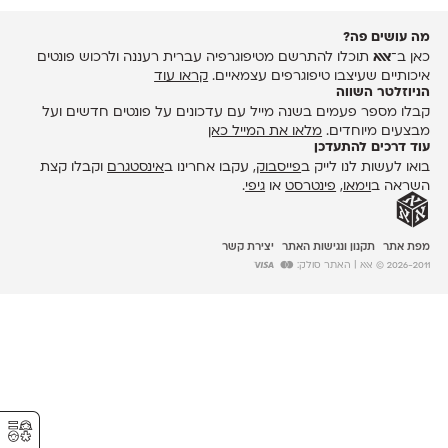
מה עושים פה?
כאן ב־
אאא
תוכלו להתרשם מטיפוגרפיה עברית רעננה ולרכוש פונטים
איכותיים שעיצבו טיפוגרפים עצמאיים.
קראו עוד
הניוזלטר השווה
קבלו מספר פעמים בשנה מייל עם עדכונים על פונטים חדשים ועל
מבצעים מיוחדים.
מלאו את המייל כאן
עוד דרכים להתעדכן
בואו לעשות לנו לייק ב
פייסבוק
, עקבו אחרינו ב
אינסטגרם
וקבלו קצת
השראה ב
וימאו
,
פינטרסט
או
גיפי
.
מפת אתר
תקנון ונגישות האתר
יצירת קשר
2026-2011 © אאא
| האתר סולק:
⚥︎