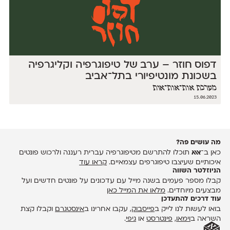
דפוס חוזר – ערב של טיפוגרפיה וקליגרפיה
בשכונת מונטיפיורי בתל־אביב
מערכת אות־אות־אות
15.06.2023
מה עושים פה?
כאן ב־
אאא
תוכלו להתרשם מטיפוגרפיה עברית רעננה ולרכוש פונטים
איכותיים שעיצבו טיפוגרפים עצמאיים.
קראו עוד
הניוזלטר השווה
קבלו מספר פעמים בשנה מייל עם עדכונים על פונטים חדשים ועל
מבצעים מיוחדים.
מלאו את המייל כאן
עוד דרכים להתעדכן
בואו לעשות לנו לייק ב
פייסבוק
, עקבו אחרינו ב
אינסטגרם
וקבלו קצת
השראה ב
וימאו
,
פינטרסט
או
גיפי
.