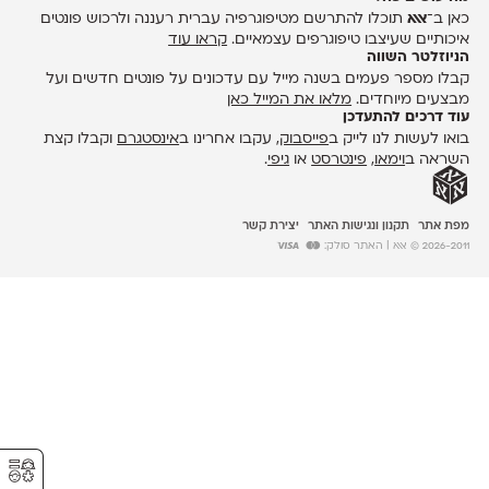
כאן ב־
אאא
תוכלו להתרשם מטיפוגרפיה עברית רעננה ולרכוש פונטים
איכותיים שעיצבו טיפוגרפים עצמאיים.
קראו עוד
הניוזלטר השווה
קבלו מספר פעמים בשנה מייל עם עדכונים על פונטים חדשים ועל
מבצעים מיוחדים.
מלאו את המייל כאן
עוד דרכים להתעדכן
בואו לעשות לנו לייק ב
פייסבוק
, עקבו אחרינו ב
אינסטגרם
וקבלו קצת
השראה ב
וימאו
,
פינטרסט
או
גיפי
.
מפת אתר
תקנון ונגישות האתר
יצירת קשר
2026-2011 © אאא
| האתר סולק:
⚥︎