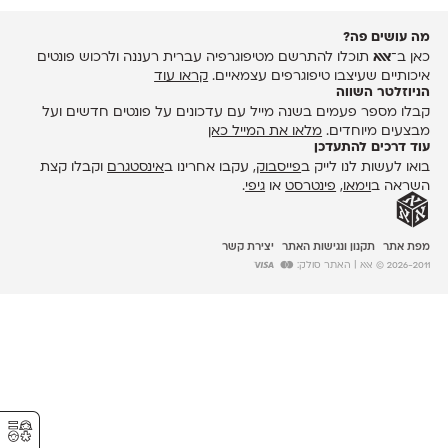
מה עושים פה?
כאן ב־
אאא
תוכלו להתרשם מטיפוגרפיה עברית רעננה ולרכוש פונטים
איכותיים שעיצבו טיפוגרפים עצמאיים.
קראו עוד
הניוזלטר השווה
קבלו מספר פעמים בשנה מייל עם עדכונים על פונטים חדשים ועל
מבצעים מיוחדים.
מלאו את המייל כאן
עוד דרכים להתעדכן
בואו לעשות לנו לייק ב
פייסבוק
, עקבו אחרינו ב
אינסטגרם
וקבלו קצת
השראה ב
וימאו
,
פינטרסט
או
גיפי
.
מפת אתר
תקנון ונגישות האתר
יצירת קשר
2026-2011 © אאא
| האתר סולק:
⚥︎