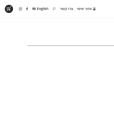
אזור אישי
צרו קשר
English
טים בפעולה
קטלוג להדפסה
טבלת השוואה
לראות עיצובים
לאלו שאוהבים לבחון
טבלה עם כל המאפיינים
פים שנעשו עם
פונטים על־גבי דף A4
של הפונטים שלנו זה
ונטים שלנו
לבן מולבן
לצד זה