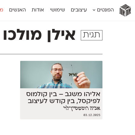
אות
אות
אות
אות
אות
הפונטים
עיצובים
שימושי
אודות
האנשים
מג
אות
אוונטה
אמביוולנטי קומפרסט
מוגרבי דיספל
אטלס
אמביוולנטי רחב
מוגרבי טקס
אילן מולכו
תגית
אינדקס
אנומליה
מכמורת
אינדקס מונו
אסימון דו־לשוני
מכמורת מעו
אלמוני
אפק
מקומי
אלמוני צר
בר־לב
נוילנד
אמביוולנטי נורמל
גלוריה
סטנגה
אמביוולנטי צר
לוי
סינופסיס
אליהו משגב – בין קולמוס
לפיקסל, בין קודש לעיצוב
אביה רוטשטיין־לוי
03.12.2025