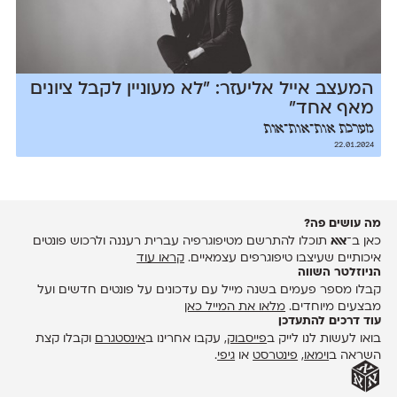
המעצב אייל אליעזר: ״לא מעוניין לקבל ציונים
מאף אחד״
מערכת אות־אות־אות
22.01.2024
מה עושים פה?
כאן ב־
אאא
תוכלו להתרשם מטיפוגרפיה עברית רעננה ולרכוש פונטים
איכותיים שעיצבו טיפוגרפים עצמאיים.
קראו עוד
הניוזלטר השווה
קבלו מספר פעמים בשנה מייל עם עדכונים על פונטים חדשים ועל
מבצעים מיוחדים.
מלאו את המייל כאן
עוד דרכים להתעדכן
בואו לעשות לנו לייק ב
פייסבוק
, עקבו אחרינו ב
אינסטגרם
וקבלו קצת
השראה ב
וימאו
,
פינטרסט
או
גיפי
.