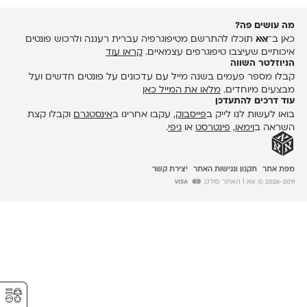
מה עושים פה?
כאן ב־
אאא
תוכלו להתרשם מטיפוגרפיה עברית רעננה ולרכוש פונטים
איכותיים שעיצבו טיפוגרפים עצמאיים.
קראו עוד
הניוזלטר השווה
קבלו מספר פעמים בשנה מייל עם עדכונים על פונטים חדשים ועל
מבצעים מיוחדים.
מלאו את המייל כאן
עוד דרכים להתעדכן
בואו לעשות לנו לייק ב
פייסבוק
, עקבו אחרינו ב
אינסטגרם
וקבלו קצת
השראה ב
וימאו
,
פינטרסט
או
גיפי
.
מפת אתר
תקנון ונגישות האתר
יצירת קשר
2026-2011 © אאא
| האתר סולק:
⚥︎