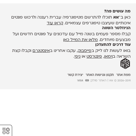
מה עושים פה?
כאן ב־
אאא
תוכלו להתרשם מטיפוגרפיה עברית רעננה ולרכוש פונטים
איכותיים שעיצבו טיפוגרפים עצמאיים.
קראו עוד
הניוזלטר השווה
קבלו מספר פעמים בשנה מייל עם עדכונים על פונטים חדשים ועל
מבצעים מיוחדים.
מלאו את המייל כאן
עוד דרכים להתעדכן
בואו לעשות לנו לייק ב
פייסבוק
, עקבו אחרינו ב
אינסטגרם
וקבלו קצת
השראה ב
וימאו
,
פינטרסט
או
גיפי
.
מפת אתר
תקנון ונגישות האתר
יצירת קשר
2026-2011 © אאא
| האתר סולק:
⚥︎