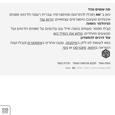
מה עושים פה?
כאן ב־
אאא
תוכלו להתרשם מטיפוגרפיה עברית רעננה ולרכוש פונטים
איכותיים שעיצבו טיפוגרפים עצמאיים.
קראו עוד
הניוזלטר השווה
קבלו מספר פעמים בשנה מייל עם עדכונים על פונטים חדשים ועל
מבצעים מיוחדים.
מלאו את המייל כאן
עוד דרכים להתעדכן
בואו לעשות לנו לייק ב
פייסבוק
, עקבו אחרינו ב
אינסטגרם
וקבלו קצת
השראה ב
וימאו
,
פינטרסט
או
גיפי
.
מפת אתר
תקנון ונגישות האתר
יצירת קשר
2026-2011 © אאא
| האתר סולק:
⚥︎