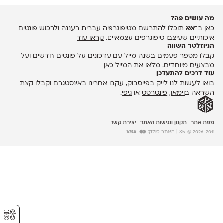
מה עושים פה?
כאן ב־
אאא
תוכלו להתרשם מטיפוגרפיה עברית רעננה ולרכוש פונטים
איכותיים שעיצבו טיפוגרפים עצמאיים.
קראו עוד
הניוזלטר השווה
קבלו מספר פעמים בשנה מייל עם עדכונים על פונטים חדשים ועל
מבצעים מיוחדים.
מלאו את המייל כאן
עוד דרכים להתעדכן
בואו לעשות לנו לייק ב
פייסבוק
, עקבו אחרינו ב
אינסטגרם
וקבלו קצת
השראה ב
וימאו
,
פינטרסט
או
גיפי
.
מפת אתר
תקנון ונגישות האתר
יצירת קשר
2026-2011 © אאא
| האתר סולק:
⚥︎