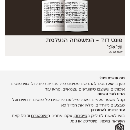
פונט דוד - המשפחה הנעלמת
שני אבני
04.07.2017
מה עושים פה?
כאן ב־
אאא
תוכלו להתרשם מטיפוגרפיה עברית רעננה ולרכוש פונטים
איכותיים שעיצבו טיפוגרפים עצמאיים.
קראו עוד
הניוזלטר השווה
קבלו מספר פעמים בשנה מייל עם עדכונים על פונטים חדשים ועל
מבצעים מיוחדים.
מלאו את המייל כאן
עוד דרכים להתעדכן
בואו לעשות לנו לייק ב
פייסבוק
, עקבו אחרינו ב
אינסטגרם
וקבלו קצת
השראה ב
וימאו
,
פינטרסט
או
גיפי
.