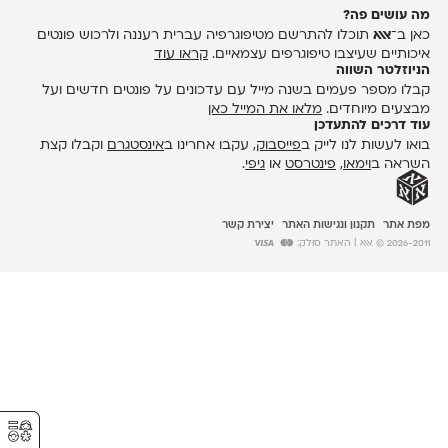
מה עושים פה?
כאן ב־
אאא
תוכלו להתרשם מטיפוגרפיה עברית רעננה ולרכוש פונטים
איכותיים שעיצבו טיפוגרפים עצמאיים.
קראו עוד
הניוזלטר השווה
קבלו מספר פעמים בשנה מייל עם עדכונים על פונטים חדשים ועל
מבצעים מיוחדים.
מלאו את המייל כאן
עוד דרכים להתעדכן
בואו לעשות לנו לייק ב
פייסבוק
, עקבו אחרינו ב
אינסטגרם
וקבלו קצת
השראה ב
וימאו
,
פינטרסט
או
גיפי
.
מפת אתר
תקנון ונגישות האתר
יצירת קשר
2026-2011 © אאא
| האתר סולק:
⚥︎