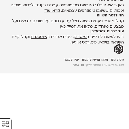
כאן ב־
אאא
תוכלו להתרשם מטיפוגרפיה עברית רעננה ולרכוש פונטים
איכותיים שעיצבו טיפוגרפים עצמאיים.
קראו עוד
הניוזלטר השווה
קבלו מספר פעמים בשנה מייל עם עדכונים על פונטים חדשים ועל
מבצעים מיוחדים.
מלאו את המייל כאן
עוד דרכים להתעדכן
בואו לעשות לנו לייק ב
פייסבוק
, עקבו אחרינו ב
אינסטגרם
וקבלו קצת
השראה ב
וימאו
,
פינטרסט
או
גיפי
.
מפת אתר
תקנון ונגישות האתר
יצירת קשר
2026-2011 © אאא
| האתר סולק:
⚥︎