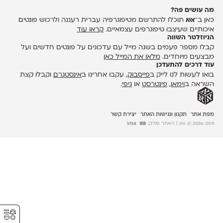
מה עושים פה?
כאן ב־
אאא
תוכלו להתרשם מטיפוגרפיה עברית רעננה ולרכוש פונטים
איכותיים שעיצבו טיפוגרפים עצמאיים.
קראו עוד
הניוזלטר השווה
קבלו מספר פעמים בשנה מייל עם עדכונים על פונטים חדשים ועל
מבצעים מיוחדים.
מלאו את המייל כאן
עוד דרכים להתעדכן
בואו לעשות לנו לייק ב
פייסבוק
, עקבו אחרינו ב
אינסטגרם
וקבלו קצת
השראה ב
וימאו
,
פינטרסט
או
גיפי
.
מפת אתר
תקנון ונגישות האתר
יצירת קשר
2026-2011 © אאא
| האתר סולק:
⚥︎