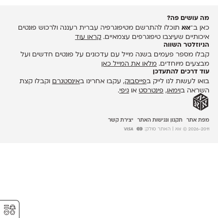
מה עושים פה?
כאן ב־
אאא
תוכלו להתרשם מטיפוגרפיה עברית רעננה ולרכוש פונטים
איכותיים שעיצבו טיפוגרפים עצמאיים.
קראו עוד
הניוזלטר השווה
קבלו מספר פעמים בשנה מייל עם עדכונים על פונטים חדשים ועל
מבצעים מיוחדים.
מלאו את המייל כאן
עוד דרכים להתעדכן
בואו לעשות לנו לייק ב
פייסבוק
, עקבו אחרינו ב
אינסטגרם
וקבלו קצת
השראה ב
וימאו
,
פינטרסט
או
גיפי
.
מפת אתר
תקנון ונגישות האתר
יצירת קשר
2026-2011 © אאא
| האתר סולק:
⚥︎