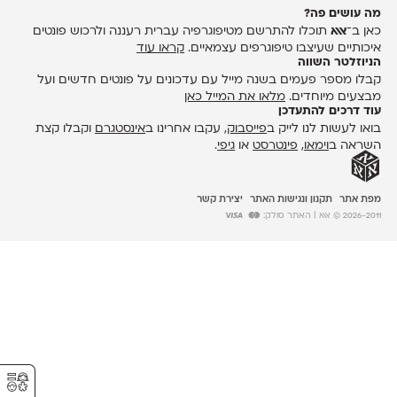
מה עושים פה?
כאן ב־
אאא
תוכלו להתרשם מטיפוגרפיה עברית רעננה ולרכוש פונטים
איכותיים שעיצבו טיפוגרפים עצמאיים.
קראו עוד
הניוזלטר השווה
קבלו מספר פעמים בשנה מייל עם עדכונים על פונטים חדשים ועל
מבצעים מיוחדים.
מלאו את המייל כאן
עוד דרכים להתעדכן
בואו לעשות לנו לייק ב
פייסבוק
, עקבו אחרינו ב
אינסטגרם
וקבלו קצת
השראה ב
וימאו
,
פינטרסט
או
גיפי
.
מפת אתר
תקנון ונגישות האתר
יצירת קשר
2026-2011 © אאא
| האתר סולק:
⚥︎