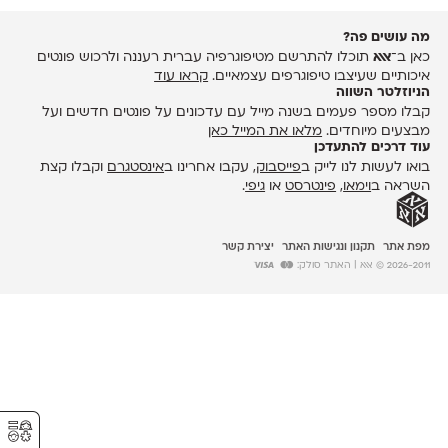
מה עושים פה?
כאן ב־
אאא
תוכלו להתרשם מטיפוגרפיה עברית רעננה ולרכוש פונטים
איכותיים שעיצבו טיפוגרפים עצמאיים.
קראו עוד
הניוזלטר השווה
קבלו מספר פעמים בשנה מייל עם עדכונים על פונטים חדשים ועל
מבצעים מיוחדים.
מלאו את המייל כאן
עוד דרכים להתעדכן
בואו לעשות לנו לייק ב
פייסבוק
, עקבו אחרינו ב
אינסטגרם
וקבלו קצת
השראה ב
וימאו
,
פינטרסט
או
גיפי
.
מפת אתר
תקנון ונגישות האתר
יצירת קשר
2026-2011 © אאא
| האתר סולק:
⚥︎