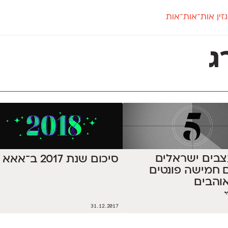
זין אות־אות־אות
חדש
חדש
יי
פלוני
קארמה
חדש
ט
פלוני יד
קדם סנס
ג
פלוני מעוגל
קדם סריף
פונ
גל
פלוני צר
קרוואן
בואו 
מטרי
פעמון
שלוק
הפ
פריימריז
תעמולה
פרנק־רי
פרנק־רי צר
עצבים ישראלים
סיכום שנת 2017 ב־אאא
 חמישה פונטים
והבים
31.12.2017