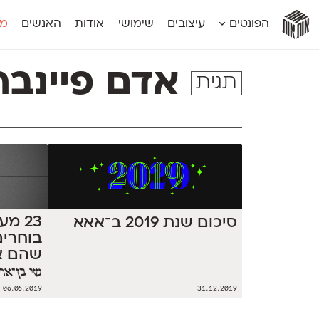
אות
אות
אות
אות
אות
הפונטים
עיצובים
שימושי
אודות
האנשים
מג
אות
אוונטה
אמביוולנטי קומפרסט
מוגרבי דיספל
אטלס
אמביוולנטי רחב
מוגרבי טקס
אדם פיינבר
תגית
אינדקס
אנומליה
מכמורת
אינדקס מונו
אסימון דו־לשוני
מכמורת מעו
אלמוני
אפק
מקומי
אלמוני צר
בר־לב
נוילנד
אמביוולנטי נורמל
גלוריה
סטנגה
אמביוולנטי צר
לוי
סינופסיס
23 מ
סיכום שנת 2019 ב־אאא
בוחרים
שהם א
שי בן־ארי
06.06.2019
31.12.2019