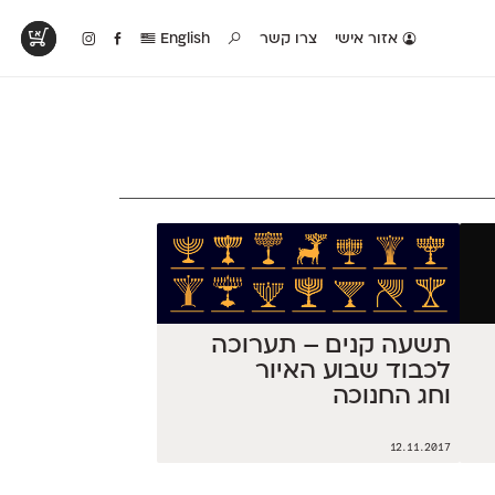
אזור אישי
צרו קשר
English
טים בפעולה
קטלוג להדפסה
טבלת השוואה
לראות עיצובים
לאלו שאוהבים לבחון
טבלה עם כל המאפיינים
פים שנעשו עם
פונטים על־גבי דף A4
של הפונטים שלנו זה
ונטים שלנו
לבן מולבן
לצד זה
תשעה קנים – תערוכה
לכבוד שבוע האיור
וחג החנוכה
12.11.2017