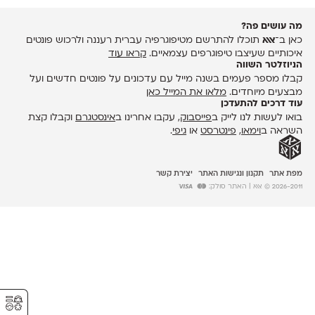
מה עושים פה?
כאן ב־
אאא
תוכלו להתרשם מטיפוגרפיה עברית רעננה ולרכוש פונטים
איכותיים שעיצבו טיפוגרפים עצמאיים.
קראו עוד
הניוזלטר השווה
קבלו מספר פעמים בשנה מייל עם עדכונים על פונטים חדשים ועל
מבצעים מיוחדים.
מלאו את המייל כאן
עוד דרכים להתעדכן
בואו לעשות לנו לייק ב
פייסבוק
, עקבו אחרינו ב
אינסטגרם
וקבלו קצת
השראה ב
וימאו
,
פינטרסט
או
גיפי
.
מפת אתר
תקנון ונגישות האתר
יצירת קשר
2026-2011 © אאא
| האתר סולק:
⚥︎