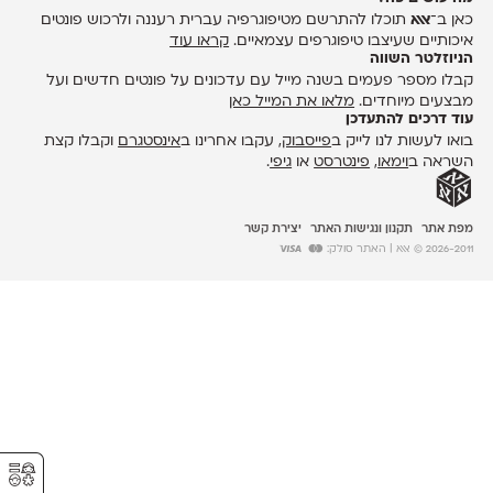
כאן ב־
אאא
תוכלו להתרשם מטיפוגרפיה עברית רעננה ולרכוש פונטים
איכותיים שעיצבו טיפוגרפים עצמאיים.
קראו עוד
הניוזלטר השווה
קבלו מספר פעמים בשנה מייל עם עדכונים על פונטים חדשים ועל
מבצעים מיוחדים.
מלאו את המייל כאן
עוד דרכים להתעדכן
בואו לעשות לנו לייק ב
פייסבוק
, עקבו אחרינו ב
אינסטגרם
וקבלו קצת
השראה ב
וימאו
,
פינטרסט
או
גיפי
.
מפת אתר
תקנון ונגישות האתר
יצירת קשר
2026-2011 © אאא
| האתר סולק:
⚥︎