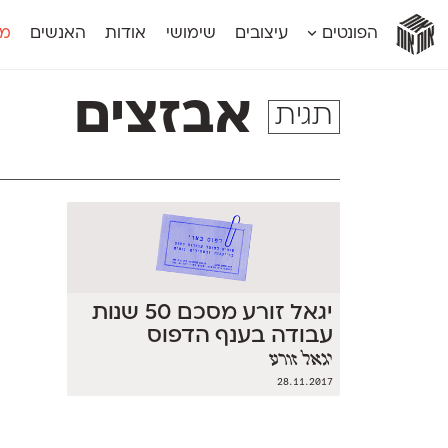
אות
אות
אות
אות
אות
הפונטים
עיצובים
שימושי
אודות
האנשים
מג
אות
אוונטה
אמביוולנטי קומפרסט
מוגרבי דיספל
אטלס
אמביוולנטי רחב
מוגרבי טקס
אבזצים
תגית
אינדקס
אנומליה
מכמורת
אינדקס מונו
אסימון דו־לשוני
מכמורת מעו
אלמוני
אפק
מקומי
אלמוני צר
בר־לב
נוילנד
אמביוולנטי נורמל
גלוריה
סטנגה
אמביוולנטי צר
לוי
סינופסיס
יגאל זורע מסכם 50 שנות
עבודה בענף הדפוס
יגאל זורע
28.11.2017