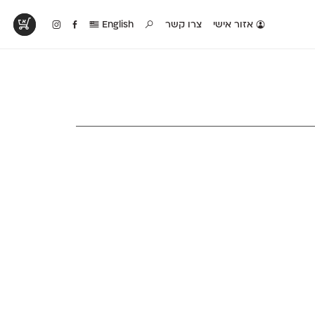
אזור אישי
צרו קשר
English
טים בפעולה
קטלוג להדפסה
טבלת השוואה
לראות עיצובים
לאלו שאוהבים לבחון
טבלה עם כל המאפיינים
פים שנעשו עם
פונטים על־גבי דף A4
של הפונטים שלנו זה
ונטים שלנו
לבן מולבן
לצד זה