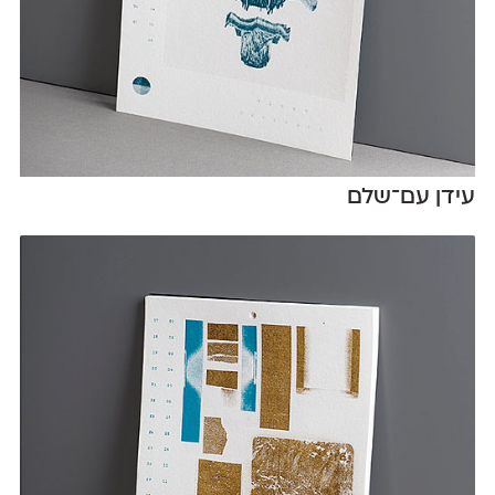
עידן עם־שלם