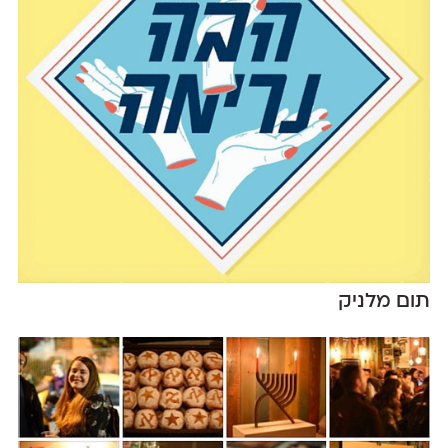
תום מלניק