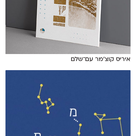
איריס קוצ׳מר עם־שלם