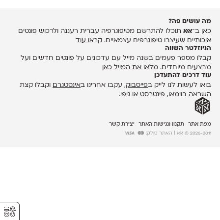
מה עושים פה?
כאן ב־
אאא
תוכלו להתרשם מטיפוגרפיה עברית רעננה ולרכוש פונטים
איכותיים שעיצבו טיפוגרפים עצמאיים.
קראו עוד
הניוזלטר השווה
קבלו מספר פעמים בשנה מייל עם עדכונים על פונטים חדשים ועל
מבצעים מיוחדים.
מלאו את המייל כאן
עוד דרכים להתעדכן
בואו לעשות לנו לייק ב
פייסבוק
, עקבו אחרינו ב
אינסטגרם
וקבלו קצת
השראה ב
וימאו
,
פינטרסט
או
גיפי
.
מפת אתר
תקנון ונגישות האתר
יצירת קשר
2026-2011 © אאא
| האתר סולק:
⚥︎