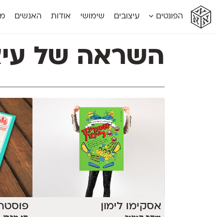
א
א
א
א
א
הפונטים
עיצובים
שימושי
אודות
האנשים
מג
א
אוונטה
אמביוולנטי קומפרסט
מוגרבי דיספל
אטלס
אמביוולנטי רחב
מוגרבי טקס
השראה של עיצובי
אינדקס
אנומליה
מכמורת
אינדקס מונו
אסימון דו־לשוני
מכמורת מעו
אלמוני
אפק
מקומי
אלמוני צר
בר־לב
נוילנד
אמביוולנטי נורמל
גלוריה
סטנגה
אמביוולנטי צר
לוי
סינופסיס
אסקימו לימון
פוסטר 