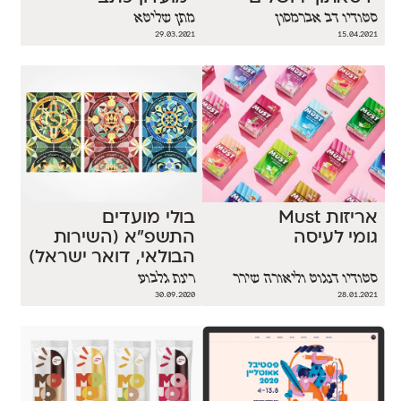
סטודיו דב אברמסון
מתן שליטא
29.03.2021
15.04.2021
אריזות Must
בולי מועדים
גומי לעיסה
התשפ״א (השירות
הבולאי, דואר ישראל)
סטודיו דנגוט וליאורה שירר
רינת גלבוע
30.09.2020
28.01.2021