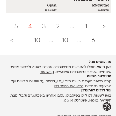
Open
Awesome
16.11.2019
29.12.2019
5
4
3
2
...
1
<
>
10
...
10
...
6
מה עושים פה?
כאן ב־
אאא
תוכלו להתרשם מטיפוגרפיה עברית רעננה ולרכוש פונטים
איכותיים שעיצבו טיפוגרפים עצמאיים.
קראו עוד
הניוזלטר השווה
קבלו מספר פעמים בשנה מייל עם עדכונים על פונטים חדשים ועל
מבצעים מיוחדים.
מלאו את המייל כאן
עוד דרכים להתעדכן
בואו לעשות לנו לייק ב
פייסבוק
, עקבו אחרינו ב
אינסטגרם
וקבלו קצת
השראה ב
וימאו
,
פינטרסט
או
גיפי
.