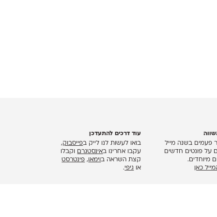
שווה
עוד דרכים להתעדכן
 פעמים בשנה מייל
בואו לעשות לנו לייק ב
פייסבוק
,
ם על פונטים חדשים
עקבו אחרינו ב
אינסטגרם
וקבלו
 מיוחדים.
קצת השראה ב
וימאו
,
פינטרסט
ייל כאן
או
גיפי
.