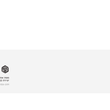
מפת את
יצירת ק
2026-2011 © אא