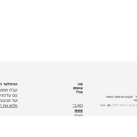
מה
הניוזלטר ה
עושים
קבלו מספר
פה?
עם עדכוני
ר
תקנון ונגישות האתר
שר
ועל מבצעים
כאן ב־
א
| האתר סולק:
מלאו את המ
אאא
תוכלו
להתרשם
מטיפוגרפיה
עברית