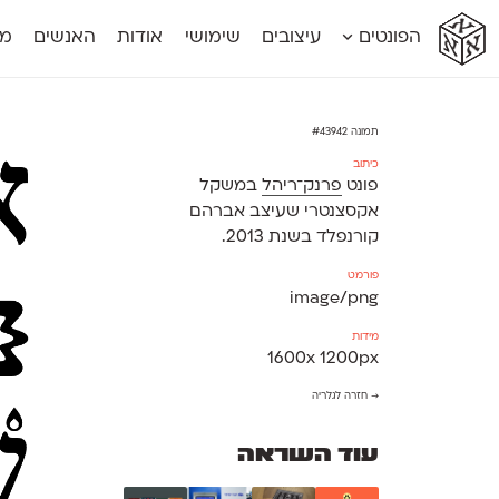
א
א
א
א
א
הפונטים
עיצובים
שימושי
אודות
האנשים
מג
א
אוונטה
אמביוולנטי קומפרסט
מוגרבי דיספל
אטלס
אמביוולנטי רחב
מוגרבי טקס
אינדקס
אנומליה
מכמורת
תמונה #43942
אינדקס מונו
אסימון דו־לשוני
מכמורת מעו
כיתוב
אלמוני
אפק
מקומי
פונט
פרנק־ריהל
במשקל
אלמוני צר
בר־לב
נוילנד
אקסצנטרי שעיצב אברהם
אמביוולנטי נורמל
גלוריה
סטנגה
קורנפלד בשנת 2013.
אמביוולנטי צר
לוי
סינופסיס
פורמט
image/png
מידות
1600x 1200px
→ חזרה לגלריה
עוד השראה