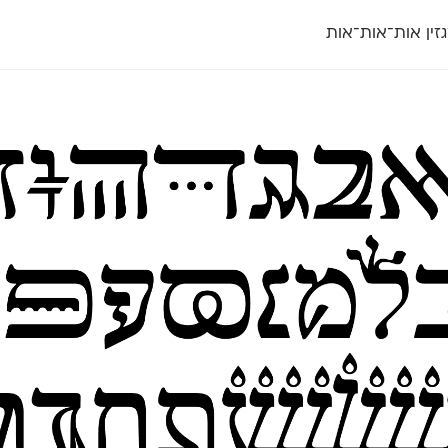
זין אות־אות־אות
חדש
חדש
יי
פלוני
קארמה
חדש
ט
פלוני יד
קדם סנס
פלוני מעוגל
קדם סריף
פונ
גל
פלוני צר
קרוואן
בואו 
מטרי
פעמון
שלוק
הפ
פריימריז
תעמולה
פרנק־רי
פרנק־רי צר