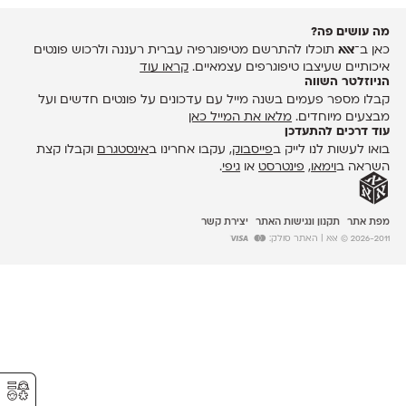
מה עושים פה?
כאן ב־
אאא
תוכלו להתרשם מטיפוגרפיה עברית רעננה ולרכוש פונטים
איכותיים שעיצבו טיפוגרפים עצמאיים.
קראו עוד
הניוזלטר השווה
קבלו מספר פעמים בשנה מייל עם עדכונים על פונטים חדשים ועל
מבצעים מיוחדים.
מלאו את המייל כאן
עוד דרכים להתעדכן
בואו לעשות לנו לייק ב
פייסבוק
, עקבו אחרינו ב
אינסטגרם
וקבלו קצת
השראה ב
וימאו
,
פינטרסט
או
גיפי
.
מפת אתר
תקנון ונגישות האתר
יצירת קשר
2026-2011 © אאא
| האתר סולק:
⚥︎