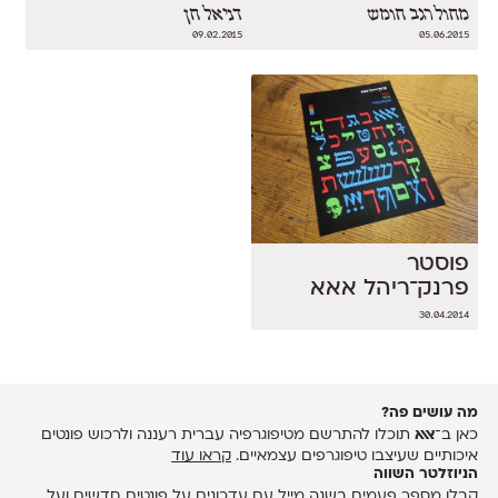
מחול רגב חומש
דניאל חן
09.02.2015
05.06.2015
פוסטר
פרנק־ריהל אאא
30.04.2014
מה עושים פה?
כאן ב־
אאא
תוכלו להתרשם מטיפוגרפיה עברית רעננה ולרכוש פונטים
איכותיים שעיצבו טיפוגרפים עצמאיים.
קראו עוד
הניוזלטר השווה
קבלו מספר פעמים בשנה מייל עם עדכונים על פונטים חדשים ועל