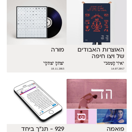
האוצרות האבודים
מוּרה
של ויצו חיפה
יאיר קעטבי
יצחק יצחקי
18.11.2015
14.07.2017
פואמה
929 - תנ״ך ביחד