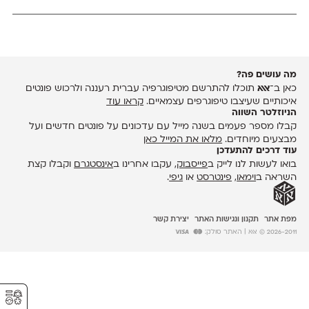
מה עושים פה?
כאן ב־
אאא
תוכלו להתרשם מטיפוגרפיה עברית רעננה ולרכוש פונטים
איכותיים שעיצבו טיפוגרפים עצמאיים.
קראו עוד
הניוזלטר השווה
קבלו מספר פעמים בשנה מייל עם עדכונים על פונטים חדשים ועל
מבצעים מיוחדים.
מלאו את המייל כאן
עוד דרכים להתעדכן
בואו לעשות לנו לייק ב
פייסבוק
, עקבו אחרינו ב
אינסטגרם
וקבלו קצת
השראה ב
וימאו
,
פינטרסט
או
גיפי
.
מפת אתר
תקנון ונגישות האתר
יצירת קשר
2026-2011 © אאא
| האתר סולק:
⚥︎