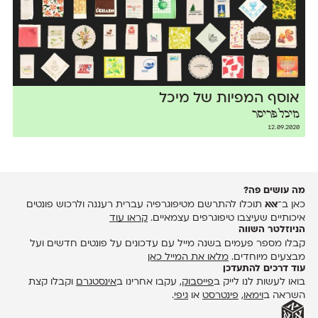
אוסף המפיות של מיכל
מיכל פריסר
12.09.2020
מה עושים פה?
כאן ב־
אאא
תוכלו להתרשם מטיפוגרפיה עברית רעננה ולרכוש פונטים
איכותיים שעיצבו טיפוגרפים עצמאיים.
קראו עוד
הניוזלטר השווה
קבלו מספר פעמים בשנה מייל עם עדכונים על פונטים חדשים ועל
מבצעים מיוחדים.
מלאו את המייל כאן
עוד דרכים להתעדכן
בואו לעשות לנו לייק ב
פייסבוק
, עקבו אחרינו ב
אינסטגרם
וקבלו קצת
השראה ב
וימאו
,
פינטרסט
או
גיפי
.