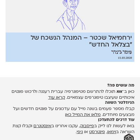
ירחמיאל שכטר – המנהל הנשכח של
"בצלאל החדש"
עומר בינדר
15.03.2020
מה עושים פה?
כאן ב־
אאא
תוכלו להתרשם מטיפוגרפיה עברית רעננה ולרכוש פונטים
איכותיים שעיצבו טיפוגרפים עצמאיים.
קראו עוד
הניוזלטר השווה
קבלו מספר פעמים בשנה מייל עם עדכונים על פונטים חדשים ועל
מבצעים מיוחדים.
מלאו את המייל כאן
עוד דרכים להתעדכן
בואו לעשות לנו לייק ב
פייסבוק
, עקבו אחרינו ב
אינסטגרם
וקבלו קצת
השראה ב
וימאו
,
פינטרסט
או
גיפי
.